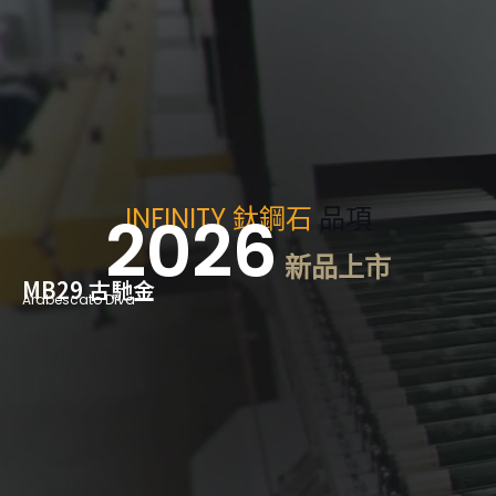
INFINITY 鈦鋼石
品項
2026
新品上市
MB29 古馳金
Arabescato Diva