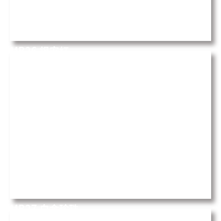
MB26 錫安紅
ROSSO DOMUS
MB27 白金珍珠
Calacatta Brasile