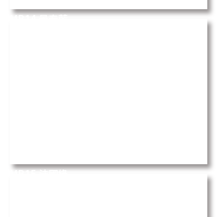
MB14 景泰藍
Precious Sodalite
MB15 法國綠
Verde France