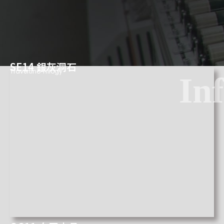
SE14 銀灰洞石
Travertino Trilogy
Inf