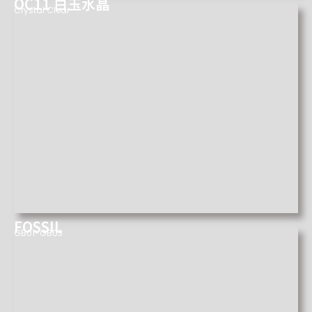
OC11 白玉水晶
Crystal Clear
FOSSIL
GB01-GB03