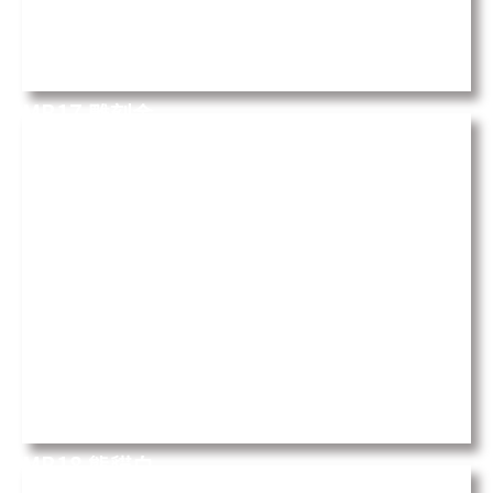
MB17 雕刻金
Calacatta Hermitage
MB18 熊貓白
Panda White